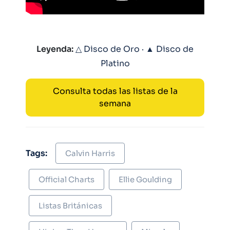
Leyenda:
△ Disco de Oro · ▲ Disco de
Platino
Consulta todas las listas de la
semana
Tags:
Calvin Harris
Official Charts
Ellie Goulding
Listas Británicas