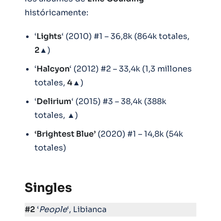
históricamente:
‘
Lights
‘ (2010) #1 – 36,8k (864k totales,
2
▲)
‘
Halcyon
‘ (2012) #2 – 33,4k (1,3 millones
totales,
4
▲)
‘
Delirium
‘ (2015) #3 – 38,4k (388k
totales, ▲)
‘Brightest Blue’
(2020) #1 – 14,8k (54k
totales)
Singles
#2
‘
People
‘, Libianca