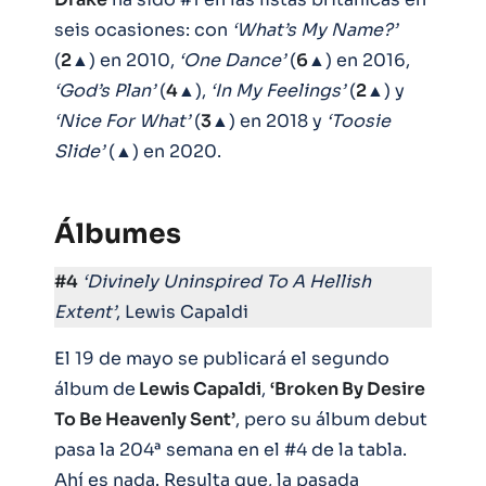
seis ocasiones: con
‘What’s My Name?’
(
2
▲) en 2010,
‘One Dance’
(
6
▲) en 2016,
‘God’s Plan’
(
4
▲),
‘In My Feelings’
(
2
▲) y
‘Nice For What’
(
3
▲) en 2018 y
‘Toosie
Slide’
(▲) en 2020.
Álbumes
#4
‘Divinely Uninspired To A Hellish
Extent’
, Lewis Capaldi
El 19 de mayo se publicará el segundo
álbum de
Lewis Capaldi
,
‘Broken By Desire
To Be Heavenly Sent’
, pero su álbum debut
pasa la 204ª semana en el #4 de la tabla.
Ahí es nada. Resulta que, la pasada