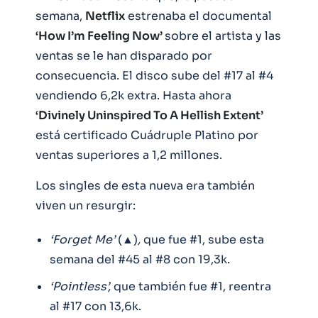
semana,
Netflix
estrenaba el documental
‘How I’m Feeling Now’
sobre el artista y las
ventas se le han disparado por
consecuencia. El disco sube del #17 al #4
vendiendo 6,2k extra. Hasta ahora
‘Divinely Uninspired To A Hellish Extent’
está certificado Cuádruple Platino por
ventas superiores a 1,2 millones.
Los singles de esta nueva era también
viven un resurgir:
‘Forget Me’
(▲)
,
que fue #1, sube esta
semana del #45 al #8 con 19,3k.
‘Pointless’,
que también fue #1, reentra
al #17 con 13,6k.