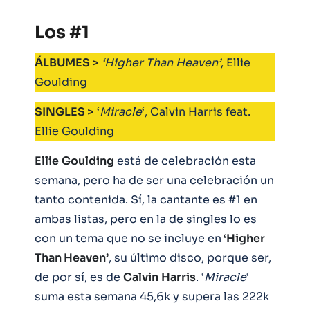
Los #1
ÁLBUMES >
‘Higher Than Heaven’
, Ellie
Goulding
SINGLES >
‘
Miracle
‘, Calvin Harris feat.
Ellie Goulding
Ellie
Goulding
está de celebración esta
semana, pero ha de ser una celebración un
tanto contenida. Sí, la cantante es #1 en
ambas listas, pero en la de singles lo es
con un tema que no se incluye en
‘Higher
Than Heaven’
, su último disco, porque ser,
de por sí, es de
Calvin
Harris
. ‘
Miracle
‘
suma esta semana 45,6k y supera las 222k