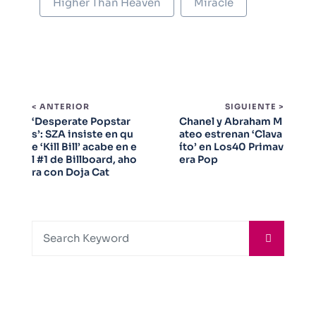
Higher Than Heaven
Miracle
< ANTERIOR
SIGUIENTE >
‘Desperate Popstar
Chanel y Abraham M
s’: SZA insiste en qu
ateo estrenan ‘Clava
e ‘Kill Bill’ acabe en e
íto’ en Los40 Primav
l #1 de Billboard, aho
era Pop
ra con Doja Cat