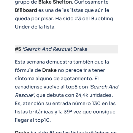
grupo de
Blake
Shelton
. Curiosamente
Billboard
es una de las listas que aún le
queda por pisar. Ha sido #3 del Bubbling
Under de la lista.
#5
‘Search And Rescue’,
Drake
Esta semana demuestra también que la
fórmula de
Drake
no parece ir a tener
síntoma alguno de agotamiento. El
canadiense vuelve al top5 con
‘Search And
Rescue’
, que debuta con 24,4k unidades.
Es, atención su entrada número 130 en las
listas británicas y la 39ª vez que consigue
llegar al top10.
Drake
ha sido #1 en las listas británicas en