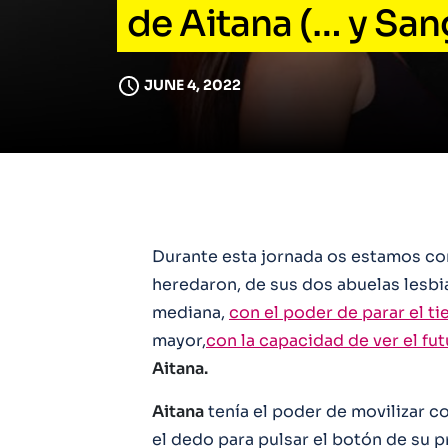
de Aitana (… y San
JUNE 4, 2022
Durante esta jornada os estamos con
heredaron, de sus dos abuelas lesbia
mediana,
con el poder de parar el t
mayor,
con la capacidad de ver el fu
Aitana.
Aitana
tenía el poder de movilizar c
el dedo para pulsar el botón de su 