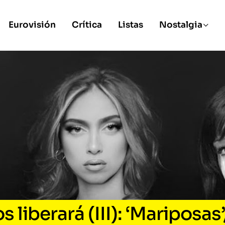
Eurovisión
Crítica
Listas
Nostalgia
 liberará (III): ‘Mariposas’