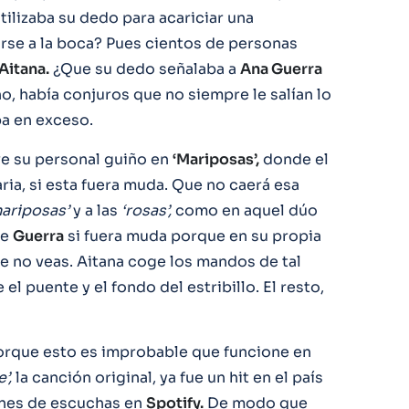
tilizaba su dedo para acariciar una
rse a la boca? Pues cientos de personas
itana.
¿Que su dedo señalaba a
Ana Guerra
o, había conjuros que no siempre le salían lo
ba en exceso.
e su personal guiño en
‘Mariposas’,
donde el
ria, si esta fuera muda. Que no caerá esa
ariposas’
y a las
‘rosas’,
como en aquel dúo
de
Guerra
si fuera muda porque en su propia
e no veas. Aitana coge los mandos de tal
el puente y el fondo del estribillo. El resto,
porque esto es improbable que funcione en
e’,
la canción original, ya fue un hit en el país
lones de escuchas en
Spotify.
De modo que