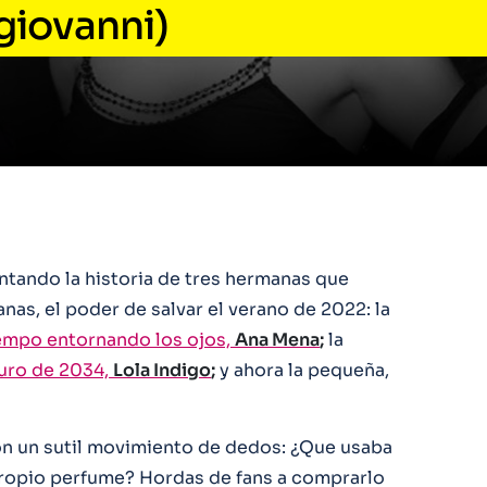
giovanni)
tando la historia de tres hermanas que
nas, el poder de salvar el verano de 2022: la
iempo entornando los ojos,
Ana Mena
;
la
turo de 2034,
Lola Indigo
;
y ahora la pequeña,
on un sutil movimiento de dedos: ¿Que usaba
propio perfume? Hordas de fans a comprarlo