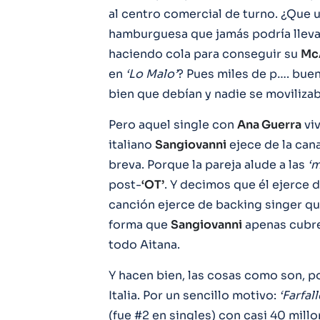
al centro comercial de turno. ¿Que u
hamburguesa que jamás podría lleva
haciendo cola para conseguir su
McA
en
‘Lo Malo’
? Pues miles de p…. buen
bien que debían y nadie se moviliza
Pero aquel single con
Ana Guerra
viv
italiano
Sangiovanni
ejece de la cana
breva. Porque la pareja alude a las
‘m
post-
‘OT’
. Y decimos que él ejerce 
canción ejerce de backing singer qu
forma que
Sangiovanni
apenas cubre 
todo Aitana.
Y hacen bien, las cosas como son, 
Italia. Por un sencillo motivo:
‘Farfall
(fue #2 en singles) con casi 40 mil