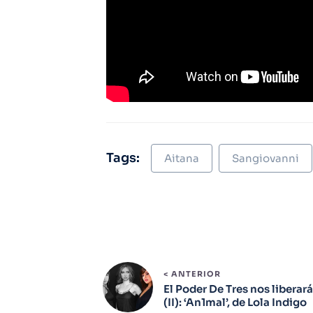
Tags:
Aitana
Sangiovanni
< ANTERIOR
El Poder De Tres nos liberará
(II): ‘An1mal’, de Lola Indigo