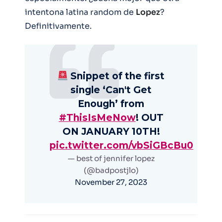
intentona latina random de
Lopez
?
Definitivamente.
Snippet of the first
single ‘Can't Get
Enough’ from
#ThisIsMeNow
! OUT
ON JANUARY 10TH!
pic.twitter.com/vbSiGBcBu0
— best of jennifer lopez
(@badpostjlo)
November 27, 2023