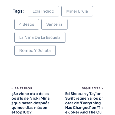
Tags:
Lola Indigo
Mujer Bruja
4 Besos
Santería
La Niña De La Escuela
Romeo Y Julieta
< ANTERIOR
SIGUIENTE >
¿Se viene otro de es
Ed Sheeran y Taylor
os #1s de Nicki Mina
Swift reúnen a los pr
j que pasan después
otas de ‘Everything
quince días más en
Has Changed’ en ‘Th
el top100?
e Joker And The Qu