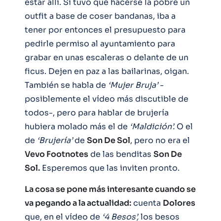
estar allí. Si tuvo que hacerse la pobre un
outfit a base de coser bandanas, iba a
tener por entonces el presupuesto para
pedirle permiso al ayuntamiento para
grabar en unas escaleras o delante de un
ficus. Dejen en paz a las bailarinas, oigan.
También se habla de
‘Mujer Bruja’
-
posiblemente el vídeo más discutible de
todos-, pero para hablar de brujería
hubiera molado más el de
‘Maldición’.
O el
de
‘Brujería’
de
Son De Sol
, pero no era el
Vevo Footnotes
de las benditas
Son De
Sol.
Esperemos que las inviten pronto.
La cosa se pone más interesante cuando se
va pegando a la actualidad:
cuenta
Dolores
que, en el vídeo de
‘4 Besos’,
los besos