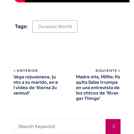
Tags:
Jurassic World
< ANTERIOR
SIGUIENTE >
Vega rejuvenece, ju
Madre mía, Millie: Pa
nto a su marido, en e
quita Salas irrumpe
l vídeo de ‘Eterna Ju
en una entrevista de
ventud’
los chicos de ‘Stran
ger Things’