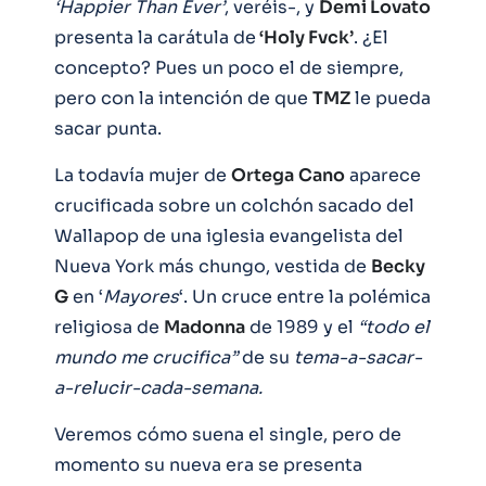
‘Happier Than Ever’
, veréis-, y
Demi Lovato
presenta la carátula de
‘Holy Fvck’
. ¿El
concepto? Pues un poco el de siempre,
pero con la intención de que
TMZ
le pueda
sacar punta.
La todavía mujer de
Ortega
Cano
aparece
crucificada sobre un colchón sacado del
Wallapop de una iglesia evangelista del
Nueva York más chungo, vestida de
Becky
G
en ‘
Mayores
‘. Un cruce entre la polémica
religiosa de
Madonna
de 1989 y el
“todo el
mundo me crucifica”
de su
tema-a-sacar-
a-relucir-cada-semana.
Veremos cómo suena el single, pero de
momento su nueva era se presenta