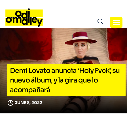
Demi Lovato anuncia ‘Holy Fvck’, su
nuevo álbum, y la gira que lo
acompañará
JUNE 8, 2022