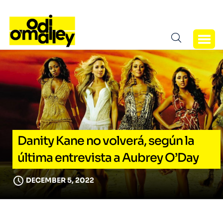
Danity Kane no volverá, según la
última entrevista a Aubrey O’Day
DECEMBER 5, 2022