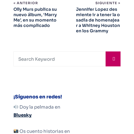
< ANTERIOR
SIGUIENTE >
Olly Murs publica su
Jennifer Lopez des
nuevo álbum, ‘Marry
miente ir a tener la o
Me’, en su momento
sadía de homenajea
más complicado
r a Whitney Houston
en los Grammy
¡Síguenos en redes!
Doy la pelmada en
Bluesky
Os cuento historias en