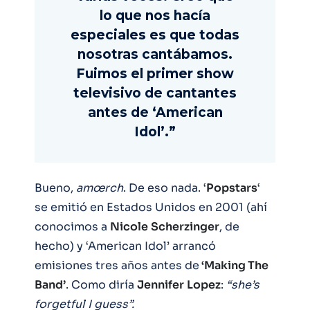
lo que nos hacía
especiales es que todas
nosotras cantábamos.
Fuimos el primer show
televisivo de cantantes
antes de ‘American
Idol’.”
Bueno,
amœrch
. De eso nada. ‘
Popstars
‘
se emitió en Estados Unidos en 2001 (ahí
conocimos a
Nicole
Scherzinger
, de
hecho) y ‘American Idol’ arrancó
emisiones tres años antes de
‘Making The
Band’
. Como diría
Jennifer
Lopez
:
“she’s
forgetful I guess”.