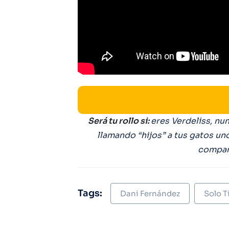
Será tu rollo si:
eres Verdeliss, nun
llamando “hijos” a tus gatos un
compañ
Tags:
Dani Fernández
Solo T