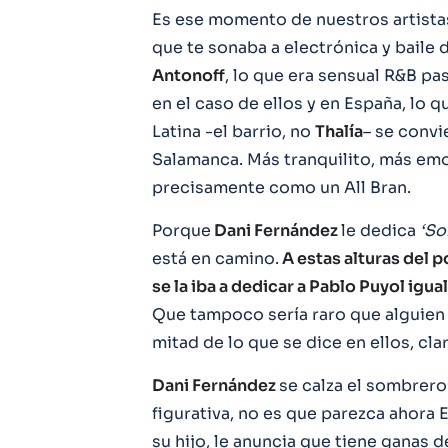
Es ese momento de nuestros artistas
que te sonaba a electrónica y baile
Antonoff
, lo que era sensual R&B pas
en el caso de ellos y en España, lo q
Latina -el barrio, no
Thalía
– se convi
Salamanca. Más tranquilito, más emot
precisamente como un All Bran.
Porque
Dani Fernández
le dedica
‘So
está en camino.
A estas alturas del 
se la iba a dedicar a Pablo Puyol igu
Que tampoco sería raro que alguien l
mitad de lo que se dice en ellos, cla
Dani Fernández
se calza el sombrero
figurativa, no es que parezca ahora
su hijo, le anuncia que tiene ganas d