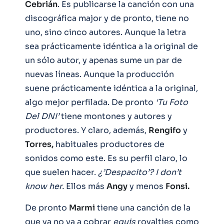
Cebrián
. Es publicarse la canción con una
discográfica major y de pronto, tiene no
uno, sino cinco autores. Aunque la letra
sea prácticamente idéntica a la original de
un sólo autor, y apenas sume un par de
nuevas líneas. Aunque la producción
suene prácticamente idéntica a la original,
algo mejor perfilada. De pronto
‘Tu Foto
Del DNI’
tiene montones y autores y
productores. Y claro, además,
Rengifo
y
Torres,
habituales productores de
sonidos como este. Es su perfil claro, lo
que suelen hacer.
¿’Despacito’? I don’t
know her.
Ellos más
Angy
y menos
Fonsi.
De pronto
Marmi
tiene una canción de la
que ya no va a cobrar
equis
royalties como