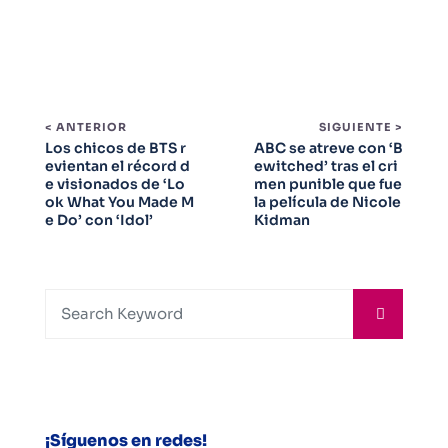
< ANTERIOR
SIGUIENTE >
Los chicos de BTS r
ABC se atreve con ‘B
evientan el récord d
ewitched’ tras el cri
e visionados de ‘Lo
men punible que fue
ok What You Made M
la película de Nicole
e Do’ con ‘Idol’
Kidman
¡Síguenos en redes!