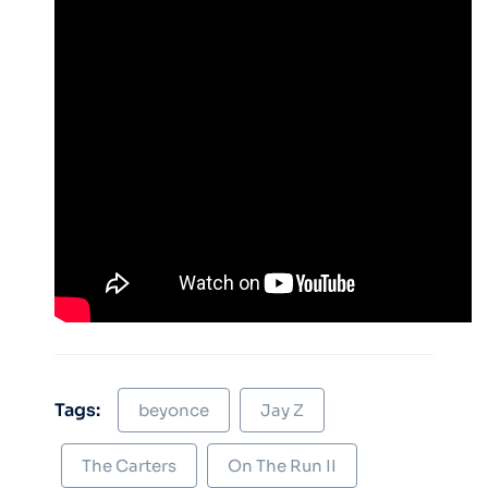
Tags:
beyonce
Jay Z
The Carters
On The Run II