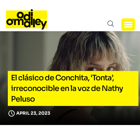
El clásico de Conchita, ‘Tonta’,
irreconocible en la voz de Nathy
Peluso
APRIL 23, 2023