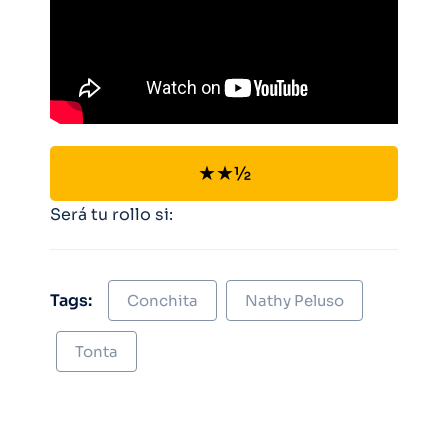
★★½
Será tu rollo si:
Tags:
Conchita
Nathy Peluso
Tonta