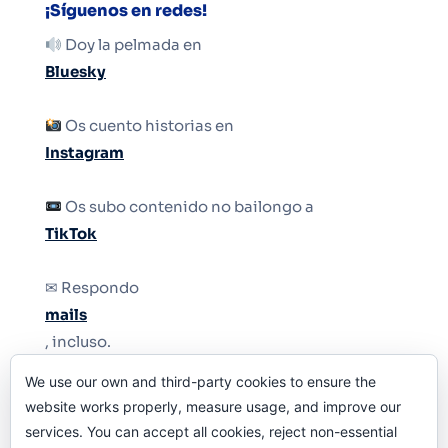
¡Síguenos en redes!
Doy la pelmada en
Bluesky
Os cuento historias en
Instagram
Os subo contenido no bailongo a
TikTok
✉ Respondo
mails
, incluso.
We use our own and third-party cookies to ensure the
Y si una persona no puede tener teléfono, que
website works properly, measure usage, and improve our
le quiten el teléfono.
services. You can accept all cookies, reject non-essential