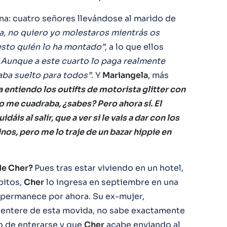
na: cuatro señores llevándose al marido de
a, no quiero yo molestaros mientrás os
sto quién lo ha montado”
, a lo que ellos
 Aunque a este cuarto lo paga realmente
ba suelto para todos”
. Y
Mariangela
, más
a entiendo los outifts de motorista glitter con
e no me cuadraba, ¿sabes? Pero ahora sí. El
dáis al salir, que a ver si le vais a dar con los
nos, pero me lo traje de un bazar hippie en
 de Cher?
Pues tras estar viviendo en un hotel,
bitos,
Cher
lo ingresa en septiembre en una
e permanece por ahora. Su ex-mujer,
entere de esta movida, no sabe exactamente
o de enterarse y que
Cher
acabe enviando al