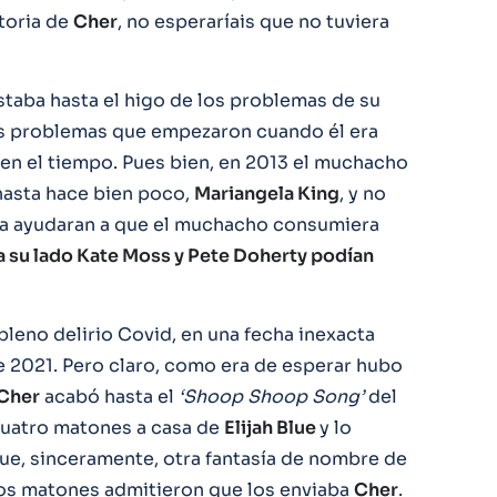
storia de
Cher
, no esperaríais que no tuviera
staba hasta el higo de los problemas de su
os problemas que empezaron cuando él era
en el tiempo. Pues bien, en 2013 el muchacho
 hasta hace bien poco,
Mariangela King
, y no
eja ayudaran a que el muchacho consumiera
a su lado Kate Moss y Pete Doherty podían
 pleno delirio Covid, en una fecha inexacta
de 2021. Pero claro, como era de esperar hubo
Cher
acabó hasta el
‘Shoop Shoop Song’
del
 cuatro matones a casa de
Elijah Blue
y lo
ue, sinceramente, otra fantasía de nombre de
pios matones admitieron que los enviaba
Cher
.