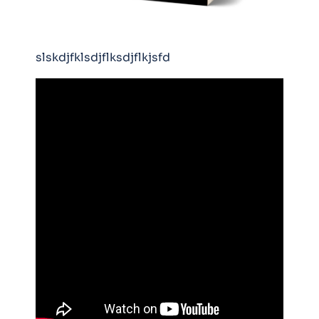
slskdjfklsdjflksdjflkjsfd