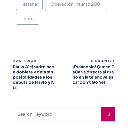
Natalia
Operación Triunfo 2001
Lento
< ANTERIOR
SIGUIENTE >
Rauw Alejandro hac
¡Escándalo! Queen C
e doblete y deja sin
aCa va directa al gra
posibilidades a los
no en la telenoveles
debuts de Flavio y N
ca ‘Don’t Go Yet’
ia