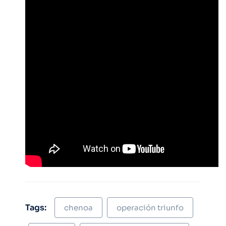
Tags:
chenoa
operación triunfo