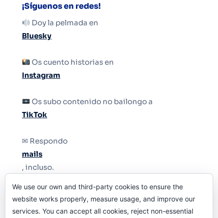
¡Síguenos en redes!
Doy la pelmada en
Bluesky
Os cuento historias en
Instagram
Os subo contenido no bailongo a
TikTok
✉ Respondo
mails
, incluso.
We use our own and third-party cookies to ensure the
Y si una persona no puede tener teléfono, que
website works properly, measure usage, and improve our
le quiten el teléfono.
services. You can accept all cookies, reject non-essential