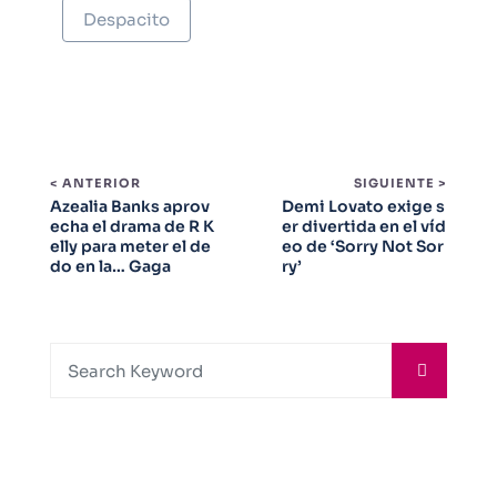
Despacito
< ANTERIOR
SIGUIENTE >
Azealia Banks aprov
Demi Lovato exige s
echa el drama de R K
er divertida en el víd
elly para meter el de
eo de ‘Sorry Not Sor
do en la… Gaga
ry’