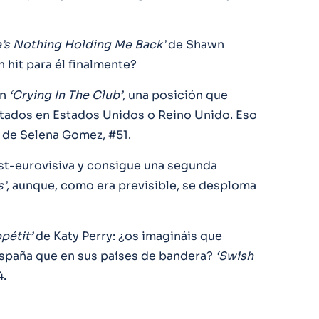
’s Nothing Holding Me Back’
de Shawn
 hit para él finalmente?
on
‘Crying In The Club’
, una posición que
ltados en Estados Unidos o Reino Unido. Eso
r’ de Selena Gomez, #51.
ost-eurovisiva y consigue una segunda
s’
, aunque, como era previsible, se desploma
pétit’
de Katy Perry: ¿os imagináis que
España que en sus países de bandera?
‘Swish
4.