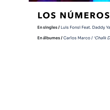
En singles /
Luis Fonsi Feat. Daddy Y
En álbumes /
Carlos Marco /
‘Chalk 