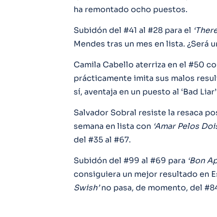
ha remontado ocho puestos.
Subidón del #41 al #28 para el
‘There
Mendes tras un mes en lista. ¿Será un
Camila Cabello aterriza en el #50 c
prácticamente imita sus malos resu
sí, aventaja en un puesto al ‘Bad Lia
Salvador Sobral resiste la resaca p
semana en lista con
‘Amar Pelos Doi
del #35 al #67.
Subidón del #99 al #69 para
‘Bon Ap
consiguiera un mejor resultado en 
Swish’
no pasa, de momento, del #8