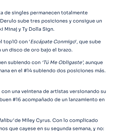
sta de singles permanecen totalmente
n Derulo sube tres posiciones y consigue un
i Minaj y Ty Dolla Sign.
l top10 con ‘
Escápate Conmigo
‘, que sube
 un disco de oro bajo el brazo.
guen subiendo con
‘Tú Me Obligaste’
, aunque
emana en el #14 subiendo dos posiciones más.
z con una veintena de artistas versionando su
n buen #16 acompañado de un lanzamiento en
alibu’
de Miley Cyrus. Con lo complicado
mos que cayese en su segunda semana, y no: