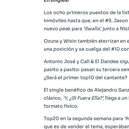
En singles/
Los ocho primeros puestos de la li
inmóviles hasta que, en el #9, Jaso
nuevo peak para
‘Swalla’,
junto a Nick
Ozuna y Wisin también aterrizan en e
una posición y se cuelga del #10 con
Antonio José y Cali & El Dandee si
pasito a pasito: pasan su tercera s
¿Será el primer top10 del cantante?
El single benéfico de Alejandro San
clásico,
‘Y, ¿Si Fuera Ella?’,
llega a u
formato físico.
Top20 en la segunda semana para
‘M
que es de vender el tema, esperába