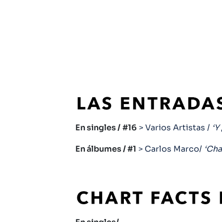
En singles /
#16
> Varios Artistas /
‘Y
En álbumes / #1
> Carlos Marco/
‘Cha