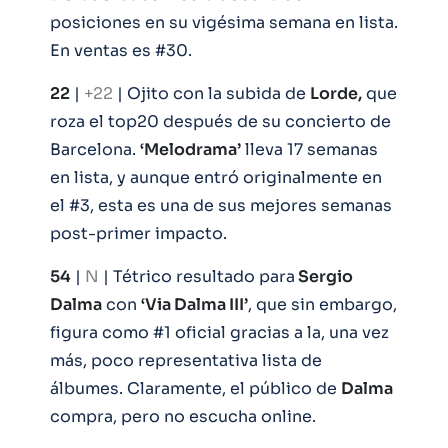
posiciones en su vigésima semana en lista.
En ventas es #30.
22
|
+22
| Ojito con la subida de
Lorde,
que
roza el top20 después de su concierto de
Barcelona.
‘Melodrama’
lleva 17 semanas
en lista, y aunque entró originalmente en
el #3, esta es una de sus mejores semanas
post-primer impacto.
54
|
N
| Tétrico resultado para
Sergio
Dalma
con
‘Via Dalma III’
, que sin embargo,
figura como #1 oficial gracias a la, una vez
más, poco representativa lista de
álbumes. Claramente, el público de
Dalma
compra, pero no escucha online.