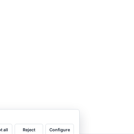
t all
Reject
Configure