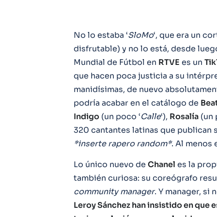
No lo estaba ‘
SloMo
‘, que era un c
disfrutable) y no lo está, desde luego
Mundial de Fútbol en
RTVE
es un
Ti
que hacen poca justicia a su intérpr
manidísimas, de nuevo absolutament
podría acabar en el catálogo de
Bea
Indigo
(un poco ‘
Calle
‘),
Rosalía
(un 
320 cantantes latinas que publican
*inserte rapero random*
. Al menos 
Lo único nuevo de
Chanel
es la prop
también curiosa: su coreógrafo resu
community
manager
. Y manager, si n
Leroy Sánchez han insistido en que e