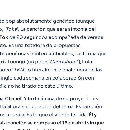
orte pop absolutamente genérico (aunque
, ‘
Toke
‘. La canción que será sintonía del
kTok
de 20 segundos acompañada de versos
ete. Es una batidora de propuestas
e genéricas e intercambiables, de forma que
triz Luengo
(un poco ‘
Caprichosa
‘),
Lola
poco ‘
TKN
‘) o literalmente cualquiera de las
 single cada semana en colaboración con
ella no ha tirado de esto último.
ia
Chanel
. Y la dinámica de su proyecto es
lta ahora ser co-autor del tema. Es también
os apuráis. Es lo que el viento le pida.
Él y
sta canción se compuso el 16 de abril sin que