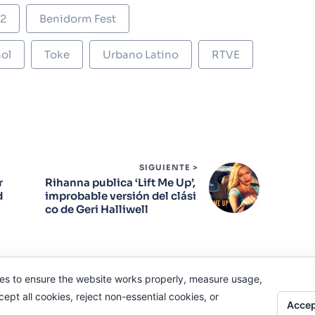
22
Benidorm Fest
ol
Toke
Urbano Latino
RTVE
SIGUIENTE >
r
Rihanna publica ‘Lift Me Up’,
d
improbable versión del clási
co de Geri Halliwell
es to ensure the website works properly, measure usage,
pt all cookies, reject non-essential cookies, or
Accep