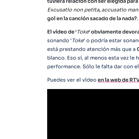
tuviera relación con ser elegida para
Excusatio non petita
,
accusatio mani
gol en la canción sacado de la nada?
El vídeo de ‘
Toke
‘ obviamente devora 
sonando ‘
Toke
‘ o podría estar sona
está prestando atención más que a
blanco. Eso sí, al menos esta vez le 
performance. Sólo le falta dar con e
Puedes ver el vídeo
en la web de RT