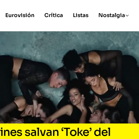
Eurovisión
Crítica
Listas
Nostalgia
ines salvan ‘Toke’ del