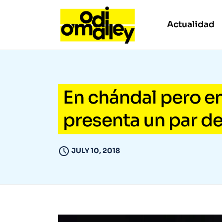
Actualidad
En chándal pero e
presenta un par de 
JULY 10, 2018