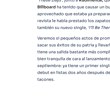
‘These Days’
, junto a
Rudimental,
que
Billboard
ha tenido que causar un 
aprovechado que estaba ya preparad
revista le había prestado los zapat
también su nuevo single,
‘I’ll Be Ther
Veremos si pequeños actos de pro
sacar sus éxitos de su patria y llev
tiene una salida bastante más compli
bien tranquila de cara al lanzamient
septiembre: ya tiene un primer single
debut en listas dos años después de
tacones.