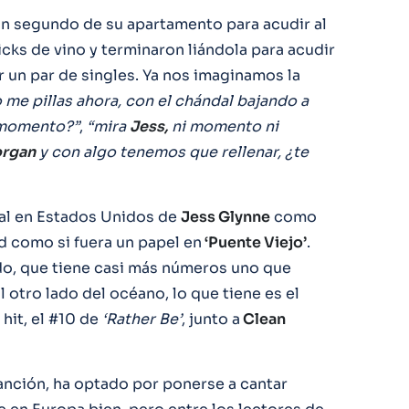
un segundo de su apartamento para acudir al
icks de vino y terminaron liándola para acudir
 un par de singles. Ya nos imaginamos la
 me pillas ahora, con el chándal bajando a
o momento?”
,
“mira
Jess,
ni momento ni
rgan
y con algo tenemos que rellenar, ¿te
cial en Estados Unidos de
Jess Glynne
como
d como si fuera un papel en
‘Puente Viejo’
.
do, que tiene casi más números uno que
 otro lado del océano, lo que tiene es el
hit, el #10 de
‘Rather Be’
, junto a
Clean
anción, ha optado por ponerse a cantar