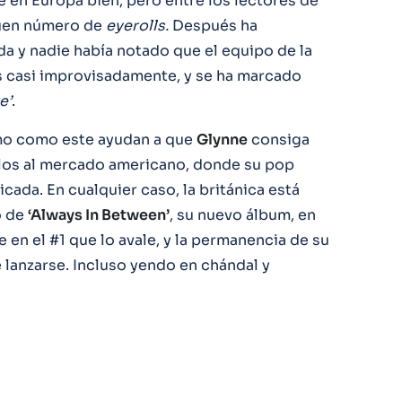
 en Europa bien, pero entre los lectores de
buen número de
eyerolls.
Después ha
a y nadie había notado que el equipo de la
os casi improvisadamente, y se ha marcado
e’
.
mo como este ayudan a que
Glynne
consiga
arlos al mercado americano, donde su pop
cada. En cualquier caso, la británica está
o de
‘Always In Between’
, su nuevo álbum, en
 en el #1 que lo avale, y la permanencia de su
 lanzarse. Incluso yendo en chándal y