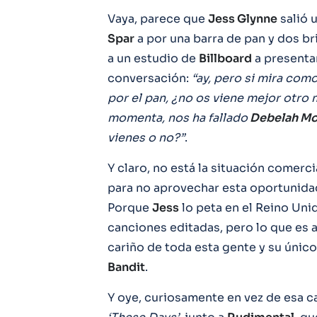
Vaya, parece que
Jess Glynne
salió 
Spar
a por una barra de pan y dos br
a un estudio de
Billboard
a presentar
conversación:
“ay, pero si mira como
por el pan, ¿no os viene mejor otr
momenta, nos ha fallado
Debelah Mo
vienes o no?”
.
Y claro, no está la situación comer
para no aprovechar esta oportunida
Porque
Jess
lo peta en el Reino Uni
canciones editadas, pero lo que es al
cariño de toda esta gente y su único 
Bandit
.
Y oye, curiosamente en vez de esa c