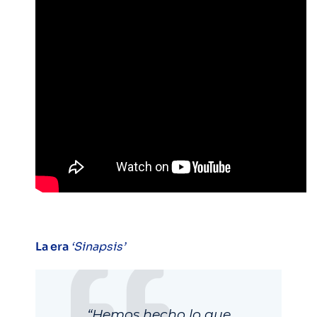
La era
‘Sinapsis’
“Hemos hecho lo que