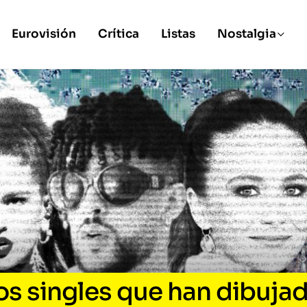
Eurovisión
Crítica
Listas
Nostalgia
os singles que han dibuja