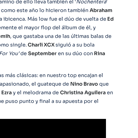
mino de ello lleva también el ‘
Nochentera
‘
ta como este año lo hicieron también
Abraham
 ibicenca. Más low fue el dúo de vuelta de
Ed
mente el mayor flop del álbum de él, y
emih
, que gastaba una de las últimas balas de
omo single.
Charli XCX
siguió a su bola
For You’
de
September
en su dúo con
Rina
 más clásicas: en nuestro top encajan el
 apasionado, el guateque de
Nino Bravo
que
Ezra
y el melodrama de
Christina
Aguilera
en
e puso punto y final a su apuesta por el