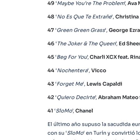
49
‘
Maybe You’re The Problem
’,
Ava 
48
‘
No Es Que Te Extrañe
‘,
Christina
47
‘
Green Green Grass
‘,
George
Ezra
46
‘
The Joker & The Queen
’,
Ed Sheer
45
‘
Beg For You
’,
Charli XCX feat. Ri
44
‘
Nochentera
‘,
Vicco
43
‘
Forget
Me
‘,
Lewis
Capaldi
42
‘
Quiero
Decirte
’,
Abraham Mateo f
41
‘
SloMo
’,
Chanel
El último año supuso la sacudida eu
con su ‘
SloMo
‘ en Turín y convirtió