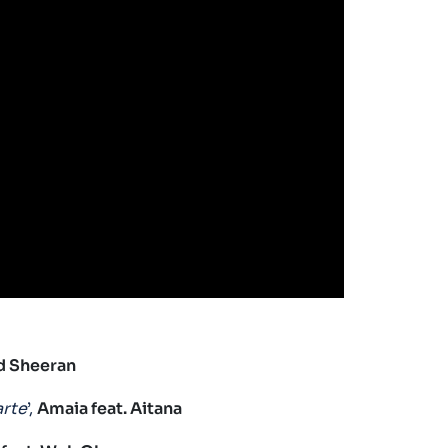
Ed Sheeran
arte
’,
Amaia feat. Aitana