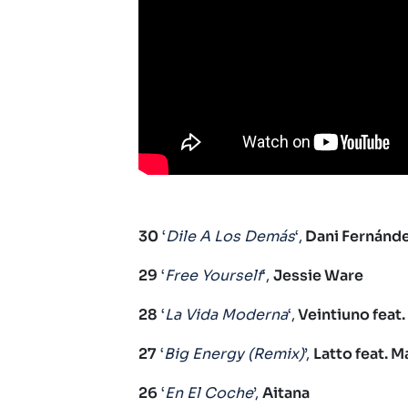
30
‘
Dile A Los Demás
‘,
Dani Fernánd
29
‘
Free Yourself
‘,
Jessie Ware
28
‘
La Vida Moderna
‘,
Veintiuno feat.
27
‘
Big Energy (Remix)
’,
Latto feat. M
26
‘
En El Coche
’,
Aitana