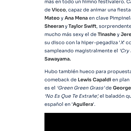
más en todo un himno festivalero. Ca
de
Vicco
, capaz de animar una fies
Mateo
y
Ana
Mena
en clave Pimpinela
Sheeran
y
Taylor Swift
, sorprendente
mucho más sexy el de
Tinashe
y
Jer
su disco con la hiper-pegadiza ‘
X
‘ c
sampleando magistralmente el
‘Cry 
Sawayama.
Hubo también hueco para propuestas
comeback de
Lewis
Capaldi
en plan
es el
‘Green Green Grass’
de
George
‘No Es Que Te Extrañe’,
el baladón qu
español en ‘
Aguilera
‘.