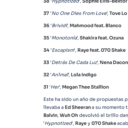
38
‘
Hypnotized
‘,
Sophie Ellis-Bextor
37
‘
No One Dies From Love
’,
Tove Lo
36
‘
Brividi
’,
Mahmood feat. Blanco
35
‘
Monotonía
’,
Shakira feat. Ozuna
34
‘
Escapism
‘,
Raye feat. 070 Shake
33
‘
Detrás De Cada Luz
’,
Nena Dacon
32
‘
An1mal
’,
Lola Indigo
31
‘
Her
’,
Megan Thee Stallion
Este ha sido un año de propuestas p
llevaba a
Ed Sheeran
a su momento t
Balvin
,
Wuh Oh
devolvió el brillo d
‘
Hypnotized
‘,
Raye
y
070 Shake
acab