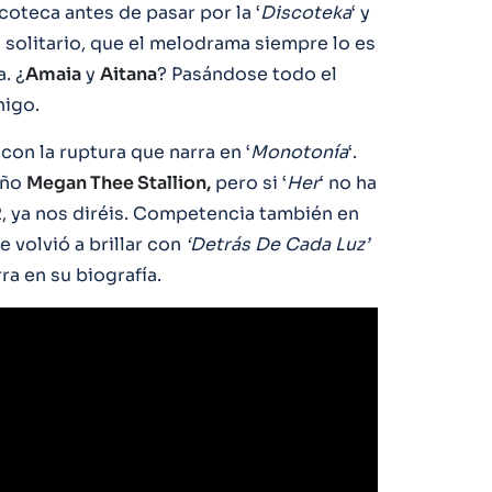
coteca antes de pasar por la ‘
Discoteka
‘ y
 solitario, que el melodrama siempre lo es
. ¿
Amaia
y
Aitana
? Pasándose todo el
higo.
con la ruptura que narra en ‘
Monotonía
‘.
año
Megan Thee Stallion,
pero si ‘
Her
‘ no ha
, ya nos diréis. Competencia también en
ue volvió a brillar con
‘Detrás De Cada Luz’
ra en su biografía.