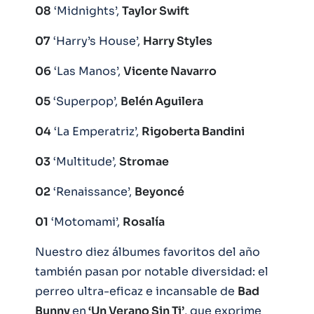
08
‘Midnights’,
Taylor Swift
07
‘Harry’s House’,
Harry Styles
06
‘Las Manos’,
Vicente Navarro
05
‘Superpop’,
Belén Aguilera
04
‘La Emperatriz’,
Rigoberta Bandini
03
‘Multitude’,
Stromae
02
‘Renaissance’,
Beyoncé
01
‘Motomami’,
Rosalía
Nuestro diez álbumes favoritos del año
también pasan por notable diversidad: el
perreo ultra-eficaz e incansable de
Bad
Bunny
en
‘Un Verano Sin Ti’
, que exprime