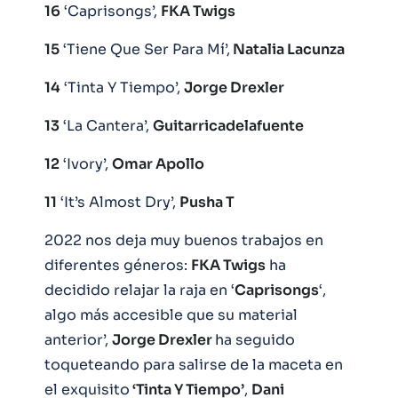
16
‘Caprisongs’,
FKA Twigs
15
‘Tiene Que Ser Para Mí’,
Natalia Lacunza
14
‘Tinta Y Tiempo’,
Jorge Drexler
13
‘La Cantera’,
Guitarricadelafuente
12
‘Ivory’,
Omar Apollo
11
‘It’s Almost Dry’,
Pusha T
2022 nos deja muy buenos trabajos en
diferentes géneros:
FKA Twigs
ha
decidido relajar la raja en ‘
Caprisongs
‘,
algo más accesible que su material
anterior’,
Jorge Drexler
ha seguido
toqueteando para salirse de la maceta en
el exquisito
‘Tinta Y Tiempo’
,
Dani