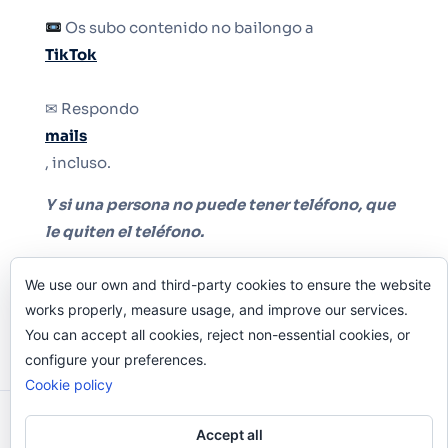
Os subo contenido no bailongo a
TikTok
✉ Respondo
mails
, incluso.
Y si una persona no puede tener teléfono, que
le quiten el teléfono.
We use our own and third-party cookies to ensure the website
works properly, measure usage, and improve our services.
You can accept all cookies, reject non-essential cookies, or
configure your preferences.
Cookie policy
Odi O'Malley © 2016-2025. Todos Los Derechos
Accept all