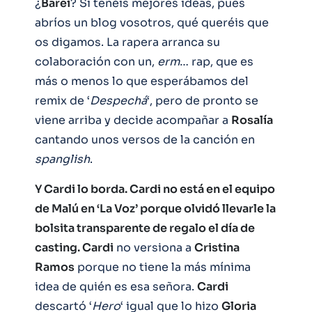
¿
Barei
? Si tenéis mejores ideas, pues
abríos un blog vosotros, qué queréis que
os digamos. La rapera arranca su
colaboración con un,
erm
… rap, que es
más o menos lo que esperábamos del
remix de ‘
Despechá
‘, pero de pronto se
viene arriba y decide acompañar a
Rosalía
cantando unos versos de la canción en
spanglish
.
Y Cardi lo borda. Cardi no está en el equipo
de Malú en ‘La Voz’ porque olvidó llevarle la
bolsita transparente de regalo el día de
casting. Cardi
no versiona a
Cristina
Ramos
porque no tiene la más mínima
idea de quién es esa señora.
Cardi
descartó ‘
Hero
‘ igual que lo hizo
Gloria