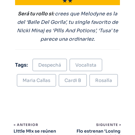
★★
Será tu rollo si:
crees que Melodyne es la
del ‘Baile Del Gorila’, tu single favorito de
Nicki Minaj es ‘Pills And Potions’, ‘Tusa’ te
parece una ordinariez.
Tags:
Despechá
Vocalista
Maria Callas
Cardi B
Rosalía
< ANTERIOR
SIGUIENTE >
Little Mix se reúnen
Flo estrenan ‘Losing