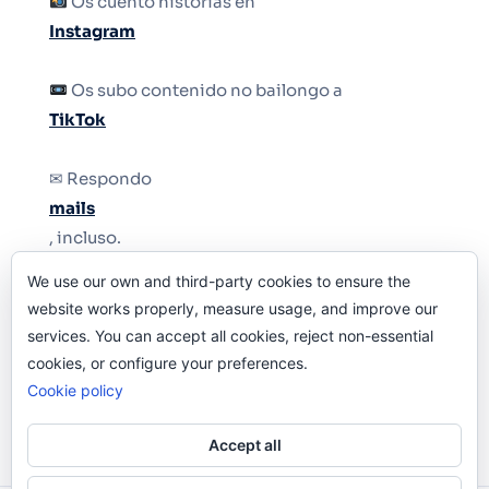
Os cuento historias en
Instagram
Os subo contenido no bailongo a
TikTok
✉ Respondo
mails
, incluso.
We use our own and third-party cookies to ensure the
Y si una persona no puede tener teléfono, que
website works properly, measure usage, and improve our
le quiten el teléfono.
services. You can accept all cookies, reject non-essential
cookies, or configure your preferences.
Cookie policy
Accept all