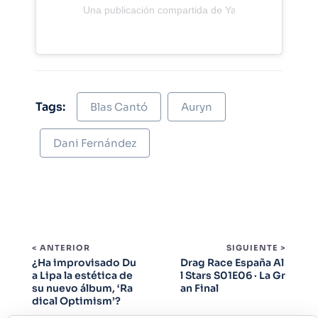
Una publicación compartida de Yasss (con 3 eses) 
Tags:
Blas Cantó
Auryn
Dani Fernández
< ANTERIOR
SIGUIENTE >
¿Ha improvisado Du
Drag Race España Al
a Lipa la estética de
l Stars S01E06 · La Gr
su nuevo álbum, ‘Ra
an Final
dical Optimism’?