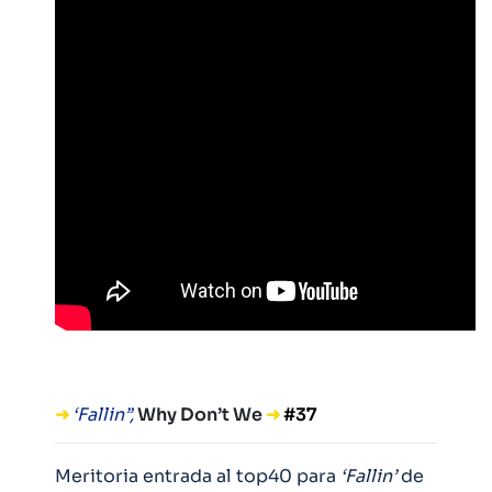
➜
‘Fallin”,
Why Don’t We
➜
#37
Meritoria entrada al top40 para
‘Fallin’
de