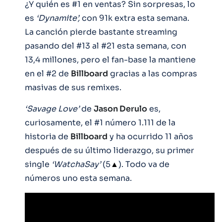
¿Y quién es #1 en ventas? Sin sorpresas, lo
es
‘Dynamite’,
con 91k extra esta semana.
La canción pierde bastante streaming
pasando del #13 al #21 esta semana, con
13,4 millones, pero el fan-base la mantiene
en el #2 de
Billboard
gracias a las compras
masivas de sus remixes.
‘Savage Love’
de
Jason Derulo
es,
curiosamente, el #1 número 1.111 de la
historia de
Billboard
y ha ocurrido 11 años
después de su último liderazgo, su primer
single
‘WatchaSay’
(5
▲
). Todo va de
números uno esta semana.