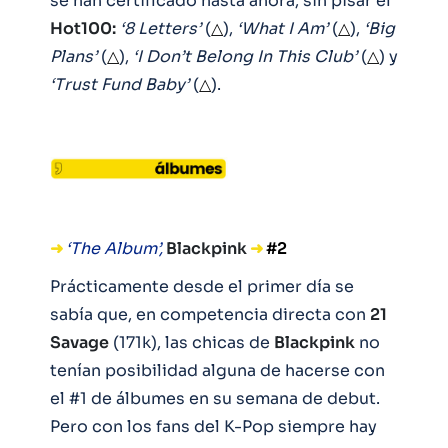
se han certificado hasta ahora, sin pisar el
Hot100:
‘8 Letters’
(
△
),
‘What I Am’
(
△
),
‘Big
Plans’
(
△
),
‘I Don’t Belong In This Club’
(
△
) y
‘Trust Fund Baby’
(
△
).
➜
‘The Album’,
Blackpink
➜
#2
Prácticamente desde el primer día se
sabía que, en competencia directa con
21
Savage
(171k), las chicas de
Blackpink
no
tenían posibilidad alguna de hacerse con
el #1 de álbumes en su semana de debut.
Pero con los fans del K-Pop siempre hay