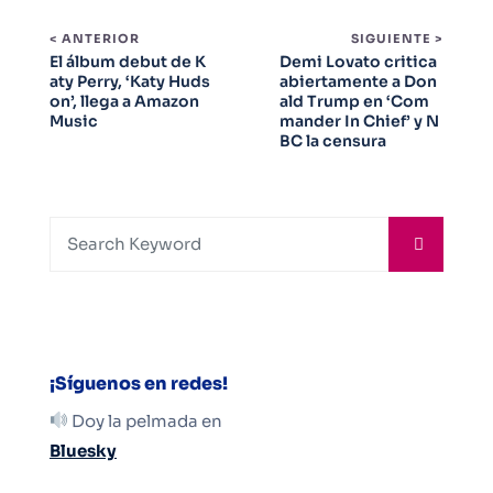
< ANTERIOR
SIGUIENTE >
El álbum debut de K
Demi Lovato critica
aty Perry, ‘Katy Huds
abiertamente a Don
on’, llega a Amazon
ald Trump en ‘Com
Music
mander In Chief’ y N
BC la censura
¡Síguenos en redes!
Doy la pelmada en
Bluesky