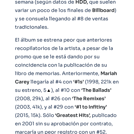
semana (según datos de
HDD,
que suelen
variar un poco de los finales de
Billboard
)
y se consuela llegando al #8 de ventas
tradicionales.
El álbum se estrena peor que anteriores
recopilatorios de la artista, a pesar de la
promo que se le está dando por su
coincidencia con la publicación de su
libro de memorias. Anteriormente,
Mariah
Carey
llegaría al #4 con
‘#1s’
(1998, 221k en
su estreno, 5
▲
), al #10 con
‘The Ballads’
(2008, 29k), al #26 con
‘The Remixes’
(2003, 41k), y al #29 con
‘#1 to Infitiny’
(2015, 15k). Sólo
‘Greatest Hits’,
publicado
en 2001 sin su aprobación por contrato,
marcaría un peor registro con un #52.