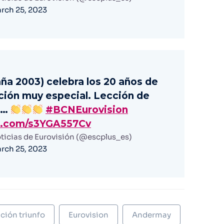
rch 25, 2023
ña 2003) celebra los 20 años de
ión muy especial. Lección de
o…
#BCNEurovision
er.com/s3YGA557Cv
ticias de Eurovisión (@escplus_es)
rch 25, 2023
ción triunfo
Eurovision
Andermay