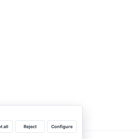
t all
Reject
Configure