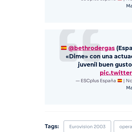
Ma
@bethrodergas
(Espa
«Dime» con una actuac
juvenil buen gust
pic.twitt
— ESCplus España
| No
Ma
Tags:
Eurovision 2003
opera