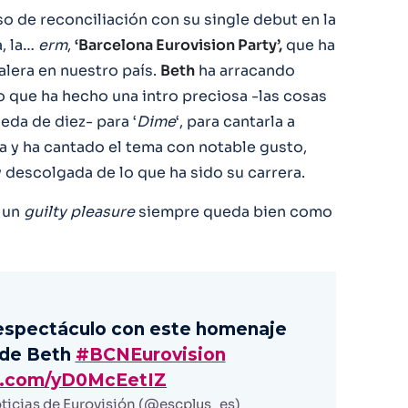
o de reconciliación con su single debut en la
a, la…
erm
,
‘Barcelona Eurovision Party’,
que ha
alera en nuestro país.
Beth
ha arracando
que ha hecho una intro preciosa -las cosas
eda de diez- para ‘
Dime
‘, para cantarla a
a y ha cantado el tema con notable gusto,
descolgada de lo que ha sido su carrera.
e un
guilty pleasure
siempre queda bien como
 espectáculo con este homenaje
 de Beth
#BCNEurovision
er.com/yD0McEetIZ
ticias de Eurovisión (@escplus_es)