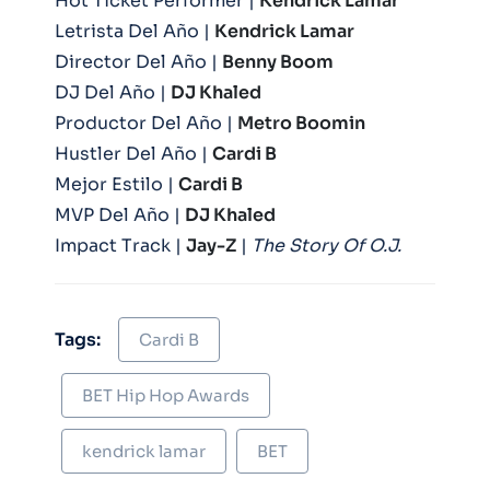
Hot Ticket Performer |
Kendrick Lamar
Letrista Del Año |
Kendrick Lamar
Director Del Año |
Benny Boom
DJ Del Año |
DJ Khaled
Productor Del Año |
Metro Boomin
Hustler Del Año |
Cardi B
Mejor Estilo |
Cardi B
MVP Del Año |
DJ Khaled
Impact Track |
Jay-Z
|
The Story Of O.J.
Tags:
Cardi B
BET Hip Hop Awards
kendrick lamar
BET