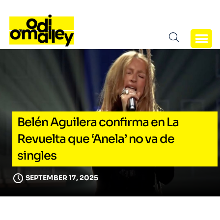
Belén Aguilera confirma en La
Revuelta que ‘Anela’ no va de
singles
SEPTEMBER 17, 2025