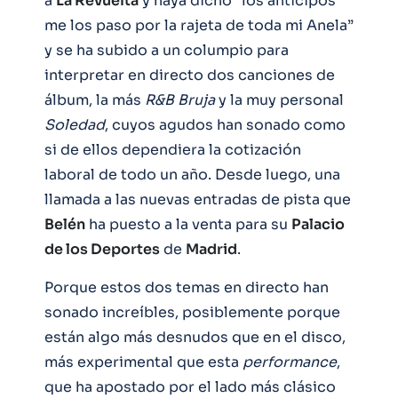
a
La Revuelta
y haya dicho “los anticipos
me los paso por la rajeta de toda mi Anela”
y se ha subido a un columpio para
interpretar en directo dos canciones de
álbum, la más
R&B
Bruja
y la muy personal
Soledad
, cuyos agudos han sonado como
si de ellos dependiera la cotización
laboral de todo un año. Desde luego, una
llamada a las nuevas entradas de pista que
Belén
ha puesto a la venta para su
Palacio
de los Deportes
de
Madrid
.
Porque estos dos temas en directo han
sonado increíbles, posiblemente porque
están algo más desnudos que en el disco,
más experimental que esta
performance
,
que ha apostado por el lado más clásico