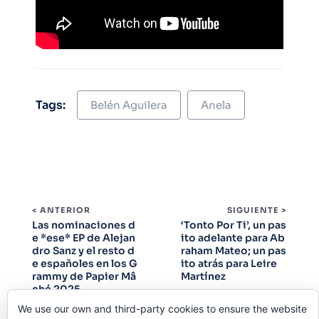
Tags:
Belén Aguilera
Anela
< ANTERIOR
SIGUIENTE >
Las nominaciones d
‘Tonto Por Ti’, un pas
e *ese* EP de Alejan
ito adelante para Ab
dro Sanz y el resto d
raham Mateo; un pas
e españoles en los G
ito atrás para Leire
rammy de Papier Mâ
Martínez
ché 2025
We use our own and third-party cookies to ensure the website