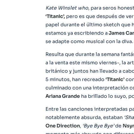
Kate Winslet who
, para seros honest
‘Titanic’,
pero es que después de ver
papel durante el último sketch que
estamos ya escribiendo a
James Ca
se adapte como musical con la diva.
Resulta que durante la semana fant
a la venta este mismo viernes-, la a
británico y juntos han llevado a ca
5 minutos, han recreado
‘Titanic’
con
culminado con una interpretación c
Ariana Grande
ha brillado lo suyo, po
Entre las canciones interpretadas par
notablemente absurda, estaban
‘Sha
One Direction
,
‘Bye Bye Bye’
de
Nsyn