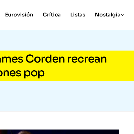
Eurovisión
Crítica
Listas
Nostalgia
ames Corden recrean
iones pop