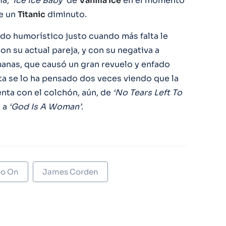
ia,
‘Ice Ice Baby’
de
Vanilla Ice
en el momento
de un
Titanic
diminuto.
ado humorístico justo cuando más falta le
n su actual pareja, y con su negativa a
anas, que causó un gran revuelo y enfado
sta se lo ha pensado dos veces viendo que la
nta con el colchón, aún, de
‘No Tears Left To
 a
‘God Is A Woman’
.
Go On
James Corden