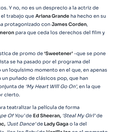
os. Y no, no es un desprecio a la actriz de
 el trabajo que
Ariana Grande
ha hecho en su
 ha protagonizado con
James Corden
,
meron
para que ceda los derechos del film y
ástica de promo de
‘Sweetener’
-que se pone
rtista se ha pasado por el programa del
bo un loquísimo momento en el que, en apenas
 un puñado de clásicos pop, que han
onjunta de
‘My Heart Will Go On’
, en la que
r cierto.
a teatralizar la película de forma
pe Of You’
de
Ed Sheeran,
‘Steal My Girl’
de
c,
‘Just Dance’
de
Lady Gaga
o la del