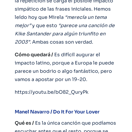
la repetición se carga el posible impacto
simpático de las frases iniciales. Hemos
leído hoy que Mirela
“merecía un tema
mejor”
y que esto
“parece una canción de
Kike Santander para algún triunfito en
2003”
. Ambas cosas son verdad.
Cómo quedará /
Es difícil augurar el
impacto latino, porque a Europa le puede
parece un bodrio o algo fantástico, pero
vamos a apostar por un 19-20.
https://youtu.be/bO82_QuryPk
Manel Navarro / Do It For Your Lover
Qué es /
Es la única canción que podíamos
escuchar antes que el resto, porque se