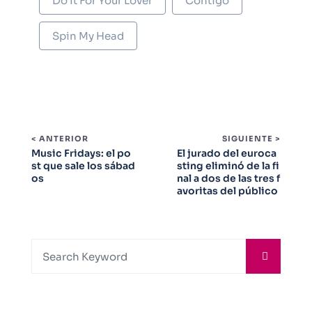
Do It For Your Lover
Contigo
Spin My Head
< ANTERIOR
SIGUIENTE >
Music Fridays: el po
El jurado del euroca
st que sale los sábad
sting eliminó de la fi
os
nal a dos de las tres f
avoritas del público