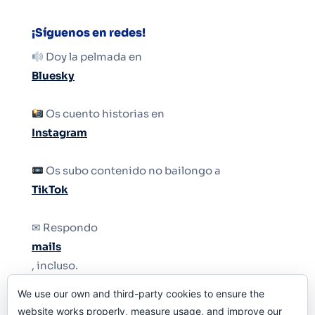
¡Síguenos en redes!
Doy la pelmada en
Bluesky
Os cuento historias en
Instagram
Os subo contenido no bailongo a
TikTok
✉ Respondo
mails
, incluso.
We use our own and third-party cookies to ensure the
Y si una persona no puede tener teléfono, que
website works properly, measure usage, and improve our
le quiten el teléfono.