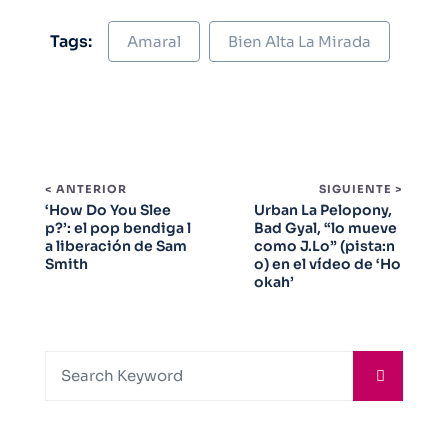
Tags:
Amaral
Bien Alta La Mirada
< ANTERIOR
SIGUIENTE >
‘How Do You Slee
Urban La Pelopony,
p?’: el pop bendiga l
Bad Gyal, “lo mueve
a liberación de Sam
como J.Lo” (pista:n
Smith
o) en el vídeo de ‘Ho
okah’