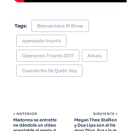
Tags:
Bienvenidos Al Show
operación triunfo
Operación Triunfo 2017
Amaia
Cuando No Sé Quién Soy
< ANTERIOR
SIGUIENTE >
Madonna se entretie
Megan Thee Stallion
ne dándole un vídeo
y Dua Lipa son al tie
aceptable al remix d
mpo Dios, Eva y la m