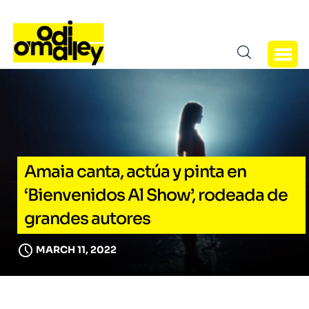
Amaia canta, actúa y pinta en
‘Bienvenidos Al Show’, rodeada de
grandes autores
MARCH 11, 2022