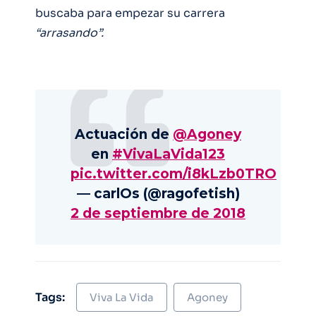
buscaba para empezar su carrera
“arrasando”.
Actuación de
@Agoney
en
#VivaLaVida123
pic.twitter.com/i8kLzb0TRO
— carlOs (@ragofetish)
2 de septiembre de 2018
Tags:
Viva La Vida
Agoney