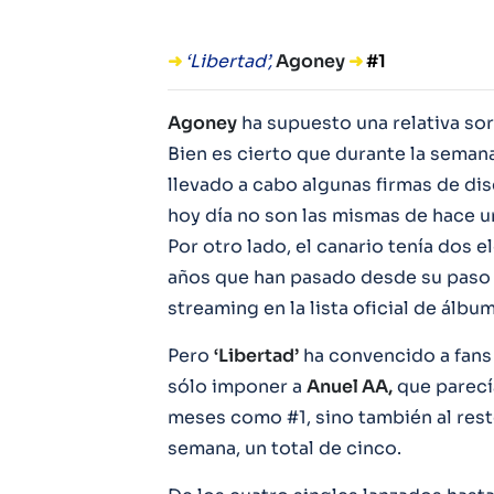
➜
‘Libertad’,
Agoney
➜
#1
Agoney
ha supuesto una relativa sor
Bien es cierto que durante la sema
llevado a cabo algunas firmas de dis
hoy día no son las mismas de hace u
Por otro lado, el canario tenía dos 
años que han pasado desde su paso
streaming en la lista oficial de álbu
Pero
‘Libertad’
ha convencido a fans 
sólo imponer a
Anuel AA,
que parecía
meses como #1, sino también al res
semana, un total de cinco.