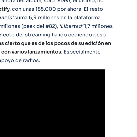
a ahora del álbum, sólo
‘Edén’,
el último, no
tify,
con unas 185.000 por ahora. El resto
uizás’
suma 6,9 millones en la plataforma
millones (peak del #82),
‘Libertad’
1,7 millones
 efecto del streaming ha ido cediendo peso
es cierto que es de los pocos de su edición en
o con varios lanzamientos.
Especialmente
apoyo de radios.