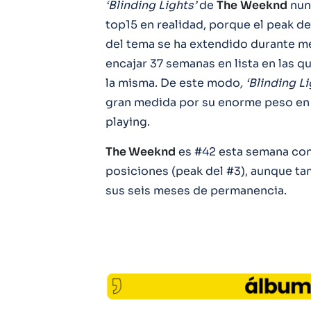
‘Blinding Lights’
de
The
Weeknd
nunc
top15 en realidad, porque el peak del
del tema se ha extendido durante 
encajar 37 semanas en lista en las q
la misma. De este modo
, ‘Blinding L
gran medida por su enorme peso en 
playing.
The Weeknd
es #42 esta semana co
posiciones (peak del #3), aunque t
sus seis meses de permanencia.