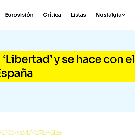
Eurovisión
Crítica
Listas
Nostalgia
Libertad’ y se hace con el
España