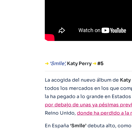
➜
‘Smile’,
Katy Perry
➜
#5
La acogida del nuevo álbum de
Katy
todos los mercados en los que comp
la ha pegado a lo grande en Estado
por debajo de unas ya pésimas prev
Reino Unido,
donde ha perdido a la 
En España
‘Smile’
debuta alto, como 