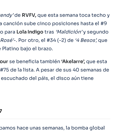
rendy’
de
RVFV,
que esta semana toca techo y
La canción sube cinco posiciones hasta el #9
do para
Lola Indigo
tras
‘Maldición’
y segundo
 Rosé’
-. Por otro, el #34 (-2) de
‘4 Besos’,
que
Platino bajo el brazo.
four
se beneficia también
‘Akelarre’,
que esta
#75 de la lista. A pesar de sus 40 semanas de
escuchado del páis, el disco aún tiene
7
lábamos hace unas semanas, la bomba global