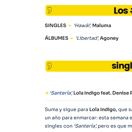
SINGLES
➜
‘Hawái’,
Maluma
ÁLBUMES
➜
‘Libertad’,
Agoney
➜
‘Santería’,
Lola Indigo feat. Denise
Suma y sigue para
Lola Indigo,
que sa
un año para enmarcar: esta semana es
singles con
‘Santería’,
pero es que m