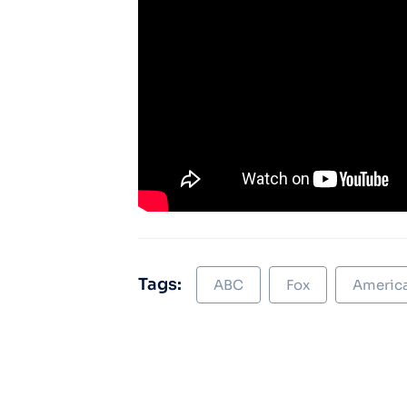
Tags:
ABC
Fox
America