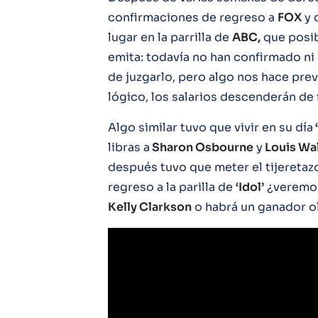
confirmaciones de regreso a
FOX
y 
lugar en la parrilla de
ABC,
que posib
emita: todavía no han confirmado ni 
de juzgarlo, pero algo nos hace prev
lógico, los salarios descenderán de
Algo similar tuvo que vivir en su día
libras a
Sharon Osbourne
y
Louis Wa
después tuvo que meter el tijeretazo 
regreso a la parilla de
‘Idol’
¿veremos
Kelly Clarkson
o habrá un ganador ol