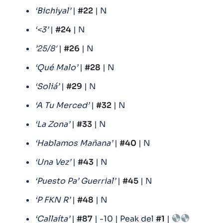
‘Bichiyal’
|
#22
| N
‘<3’
|
#24
| N
’25/8′
|
#26
| N
‘Qué Malo’
|
#28
| N
‘Soliá’
|
#29
| N
‘A Tu Merced’
|
#32
| N
‘La Zona’
|
#33
| N
‘Hablamos Mañana’
|
#40
| N
‘Una Vez’
|
#43
| N
‘Puesto Pa’ Guerrial’
|
#45
| N
‘P FKN R’
|
#48
| N
‘Callaíta’
|
#87
| -10 | Peak del
#1
|