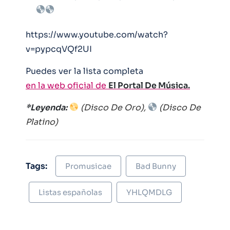
https://www.youtube.com/watch?
v=pypcqVQf2UI
Puedes ver la lista completa
en la web oficial de
El Portal De Música.
*Leyenda:
(
Disco De Oro),
(Disco De
Platino)
Tags:
Promusicae
Bad Bunny
Listas españolas
YHLQMDLG