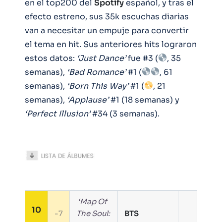
en el top200 del
Spotify
español, y tras el
efecto estreno, sus 35k escuchas diarias
van a necesitar un empuje para convertir
el tema en hit. Sus anteriores hits lograron
estos datos:
‘Just Dance’
fue #3 (
, 35
semanas),
‘Bad Romance’
#1 (
, 61
semanas),
‘Born This Way’
#1 (
, 21
semanas),
‘Applause’
#1 (18 semanas) y
‘Perfect Illusion’
#34 (3 semanas).
‘Map Of
10
-7
The Soul:
BTS