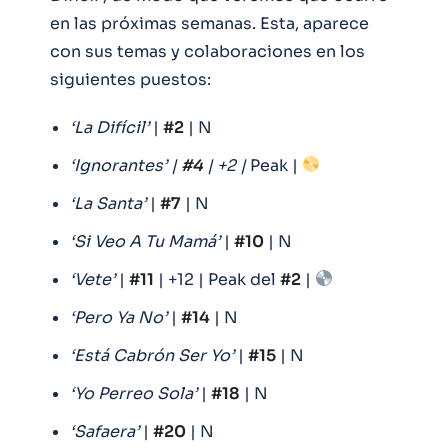
en las próximas semanas. Esta, aparece
con sus temas y colaboraciones en los
siguientes puestos:
‘La Difícil’
|
#2
| N
‘Ignorantes’ |
#4
| +2 |
Peak |
‘La Santa’
|
#7
| N
‘Si Veo A Tu Mamá’
|
#10
| N
‘Vete’
|
#11
| +12 | Peak del
#2
|
‘Pero Ya No’
|
#14
| N
‘Está Cabrón Ser Yo’
|
#15
| N
‘Yo Perreo Sola’
|
#18
| N
‘Safaera’
|
#20
| N