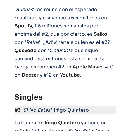
‘
Buenas
‘ los reune con el esperado
resultado y convence a 6,4 millones en
Spotify
, 1,6 millones semanales por
encima del #2, que por cierto, es
Saiko
con ‘
Reina
‘. ¿Adivinaríais quién es el #3?
Quevedo
con ‘
Columbia
‘ que sigue
sumando 4,3 millones esta semana. La
pareja es también #2 en
Apple
Music
, #10
en
Deezer
y #12 en
Youtube
.
Singles
#3
‘Si No Estás’
, Iñigo Quintero
La locura de
Iñigo
Quintero
ya tiene un
reflejo fiel en singles:
‘Si No Estás’
sube