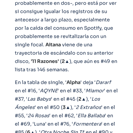
probablemente en dos-, pero está por ver
si consigue igualar los registros de su
antecesor a largo plazo, especialmente
por la caída del consumo en Spotify, que
probablemente se revitalizaría con un
single focal.
Aitana
viene de una
trayectoria de escándalo con su anterior
disco,
’11 Razones’
(
2
▲), que aún es #49 en
lista tras 146 semanas.
En la tabla de single, ‘
Alpha
‘ deja ‘
Dararí
‘
en el #16, ‘
AQYNE
‘ en el #33, ‘
Miamor
‘ en el
#37, ‘
Las Babys
‘ en el #45 (
2
▲), ‘
Los
Ángeles
‘ en el #50 (
3
▲), ‘
2 Extraños
‘ en el
#55, ‘
24 Rosas
‘ en el #62, ‘
Ella Bailaba
‘ en
el #69, ‘Luna’ en el #76, ‘
Formentera
‘ en el
#85 (
6
▲), ‘
Otra Noche Sin Ti
‘ en el #90 y