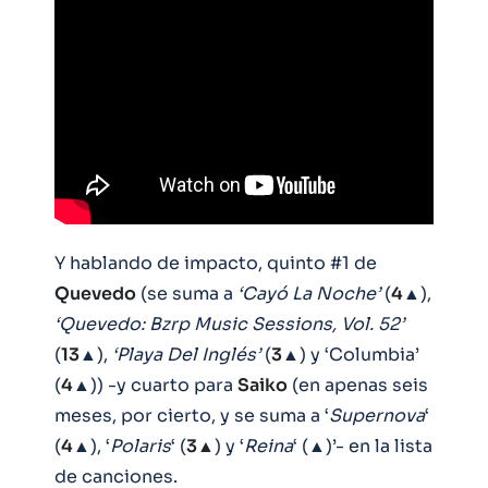
Y hablando de impacto, quinto #1 de
Quevedo
(se suma a
‘Cayó La Noche’
(
4
▲),
‘Quevedo: Bzrp Music Sessions, Vol. 52’
(
13
▲),
‘Playa Del Inglés’
(
3
▲) y ‘Columbia’
(
4
▲)) -y cuarto para
Saiko
(en apenas seis
meses, por cierto, y se suma a ‘
Supernova
‘
(
4
▲), ‘
Polaris
‘ (
3▲
) y ‘
Reina
‘ (▲)’- en la lista
de canciones.