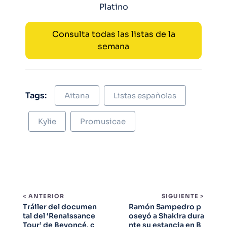
Platino
Consulta todas las listas de la
semana
Tags:
Aitana
Listas españolas
Kylie
Promusicae
< ANTERIOR
SIGUIENTE >
Tráiler del documen
Ramón Sampedro p
tal del ‘Renaissance
oseyó a Shakira dura
Tour’ de Beyoncé, c
nte su estancia en B