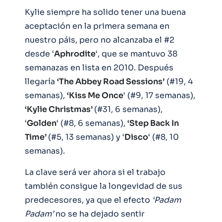
Kylie siempre ha solido tener una buena
aceptación en la primera semana en
nuestro páis, pero no alcanzaba el #2
desde ‘
Aphrodite
‘, que se mantuvo 38
semanazas en lista en 2010. Después
llegaría
‘The Abbey Road Sessions’
(#19, 4
semanas),
‘Kiss Me Once
‘ (#9, 17 semanas),
‘Kylie Christmas’
(#31, 6 semanas),
‘
Golden
‘ (#8, 6 semanas),
‘Step Back In
Time’
(#5, 13 semanas) y ‘
Disco
‘ (#8, 10
semanas).
La clave será ver ahora si el trabajo
también consigue la longevidad de sus
predecesores, ya que el efecto
‘Padam
Padam’
no se ha dejado sentir