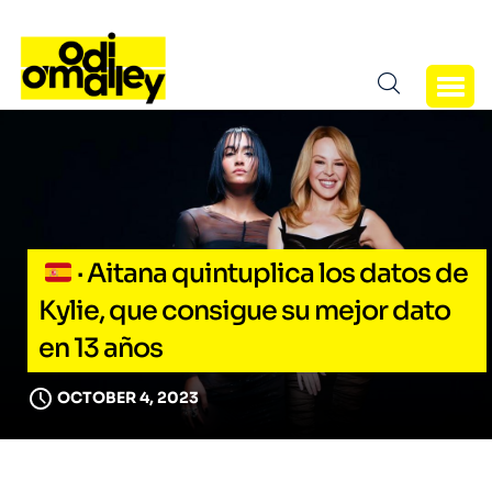
· Aitana quintuplica los datos de
Kylie, que consigue su mejor dato
en 13 años
OCTOBER 4, 2023