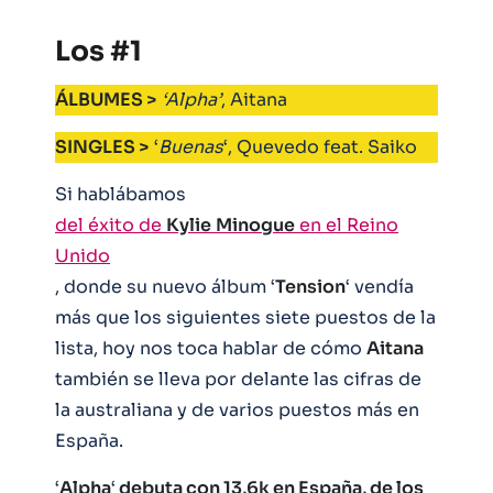
Los #1
ÁLBUMES >
‘Alpha’
, Aitana
SINGLES >
‘
Buenas
‘, Quevedo feat. Saiko
Si hablábamos
del éxito de
Kylie
Minogue
en el Reino
Unido
, donde su nuevo álbum ‘
Tension
‘ vendía
más que los siguientes siete puestos de la
lista, hoy nos toca hablar de cómo
Aitana
también se lleva por delante las cifras de
la australiana y de varios puestos más en
España.
‘
Alpha
‘
debuta con 13,6k en España, de los