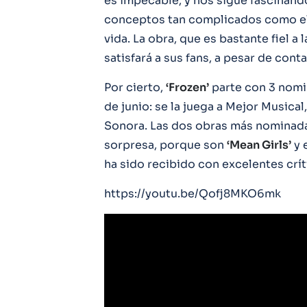
es impecable, y nos sigue fascinand
conceptos tan complicados como el d
vida. La obra, que es bastante fiel a 
satisfará a sus fans, a pesar de conta
Por cierto,
‘Frozen’
parte con 3 nomi
de junio: se la juega a Mejor Musica
Sonora. Las dos obras más nominadas
sorpresa, porque son
‘Mean Girls’
y 
ha sido recibido con excelentes crít
https://youtu.be/Qofj8MKO6mk