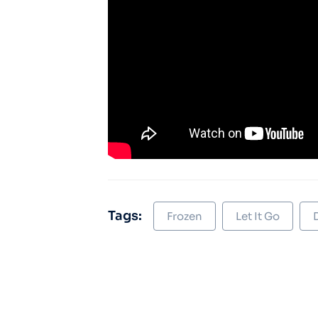
Tags:
Frozen
Let It Go