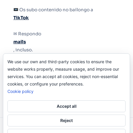
Os subo contenido no bailongo a
TikTok
✉ Respondo
mails
, incluso.
We use our own and third-party cookies to ensure the
Y si una persona no puede tener teléfono, que
website works properly, measure usage, and improve our
le quiten el teléfono.
services. You can accept all cookies, reject non-essential
cookies, or configure your preferences.
Cookie policy
Accept all
Reject
Odi O'Malley © 2016-2025. Todos Los Derechos