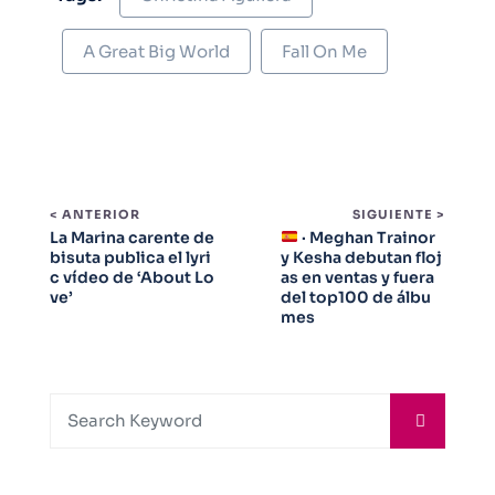
A Great Big World
Fall On Me
< ANTERIOR
SIGUIENTE >
La Marina carente de
· Meghan Trainor
bisuta publica el lyri
y Kesha debutan floj
c vídeo de ‘About Lo
as en ventas y fuera
ve’
del top100 de álbu
mes