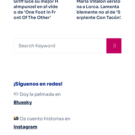
Griff luce su mejor H
María Villalón versio
aimpunzel en el víde
na a Lorca. Lamenta
o de ‘One Foot In Fr
blemente no al de ‘S
ont Of The Other’
erpiente Con Tacón’.
¡Síguenos en redes!
Doy la pelmada en
Bluesky
Os cuento historias en
Instagram