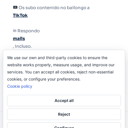
Os subo contenido no bailongo a
TikTok
✉ Respondo
mails
, incluso.
We use our own and third-party cookies to ensure the
Y si una persona no puede tener teléfono, que
website works properly, measure usage, and improve our
le quiten el teléfono.
services. You can accept all cookies, reject non-essential
cookies, or configure your preferences.
Cookie policy
Accept all
Reject
Odi O'Malley © 2016-2025. Todos Los Derechos
Configure