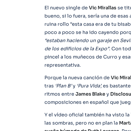
El nuevo single de
Vic Mirallas
se tit
bueno, si lo fuera, sería una de esas
ruina rollo “esta casa era de tu bisa
poco a poco se ha ido cayendo porque
“estaban haciendo un garaje en Sevi
de los edificios de la Expo”
. Con tod
pincel a los muñecos de Curro y esas
representativa.
Porque la nueva canción de
Vic Miral
tras
‘Plan B’
y
‘Pura Vida’,
es bastante
ritmos entre
James Blake
y
Disclosu
composiciones en español que juegu
Y el vídeo oficial también ha visto la
las sombras, pero no en plan la
Mart