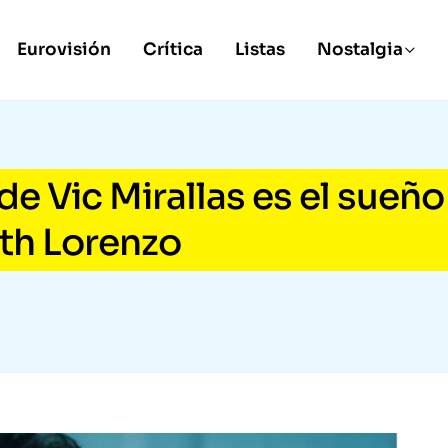
Eurovisión
Crítica
Listas
Nostalgia
 de Vic Mirallas es el sueño
uth Lorenzo