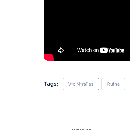
Tags:
Vic Mirallas
Ruina