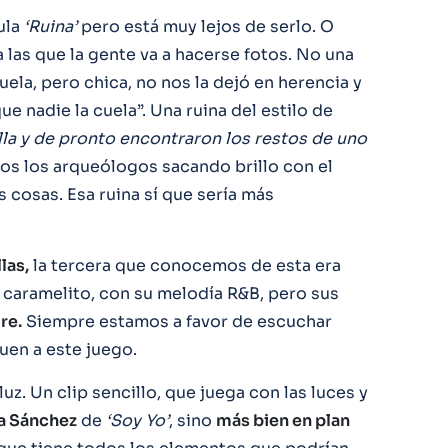
ula
‘Ruina’
pero está muy lejos de serlo. O
 a las que la gente va a hacerse fotos. No una
buela, pero chica, no nos la dejó en herencia y
 nadie la cuela”. Una ruina del estilo de
lla y de pronto encontraron los restos de uno
os los arqueólogos sacando brillo con el
 cosas. Esa ruina sí que sería más
las,
la tercera que conocemos de esta era
 caramelito, con su melodía R&B, pero sus
re.
Siempre estamos a favor de escuchar
en a este juego.
 luz. Un clip sencillo, que juega con las luces y
a Sánchez
de
‘Soy Yo’
, sino
más bien en plan