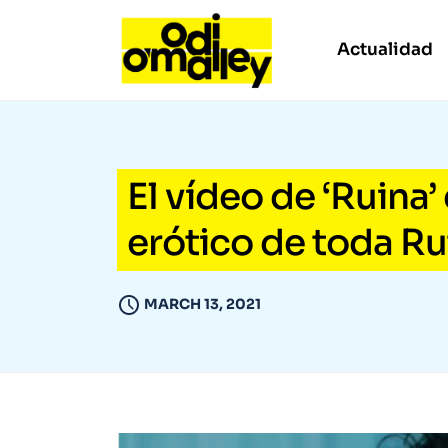
Actualidad
El vídeo de ‘Ruina’
erótico de toda R
MARCH 13, 2021