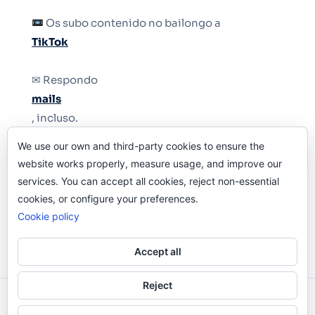
Os subo contenido no bailongo a
TikTok
✉ Respondo
mails
, incluso.
We use our own and third-party cookies to ensure the
Y si una persona no puede tener teléfono, que
website works properly, measure usage, and improve our
le quiten el teléfono.
services. You can accept all cookies, reject non-essential
cookies, or configure your preferences.
Cookie policy
Accept all
Reject
Odi O'Malley © 2016-2025. Todos Los Derechos