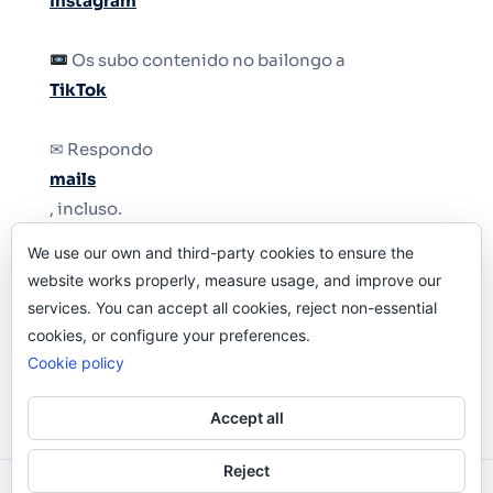
Instagram
Os subo contenido no bailongo a
TikTok
✉ Respondo
mails
, incluso.
We use our own and third-party cookies to ensure the
Y si una persona no puede tener teléfono, que
website works properly, measure usage, and improve our
le quiten el teléfono.
services. You can accept all cookies, reject non-essential
cookies, or configure your preferences.
Cookie policy
Accept all
Reject