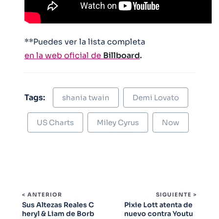
**Puedes ver la lista completa
en la web oficial de
Billboard
.
Tags:
shania twain
Demi Lovato
US Charts
Miley Cyrus
Now
< ANTERIOR
SIGUIENTE >
Sus Altezas Reales C
Pixie Lott atenta de
heryl & Liam de Borb
nuevo contra Youtu