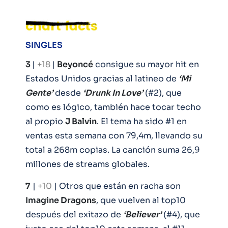
SINGLES
3
|
+18
|
Beyoncé
consigue su mayor hit en
Estados Unidos gracias al latineo de
‘Mi
Gente’
desde
‘Drunk In Love’
(#2), que
como es lógico, también hace tocar techo
al propio
J Balvin
. El tema ha sido #1 en
ventas esta semana con 79,4m, llevando su
total a 268m copias. La canción suma 26,9
millones de streams globales.
7
|
+10
| Otros que están en racha son
Imagine Dragons
, que vuelven al top10
después del exitazo de
‘Believer’
(#4), que