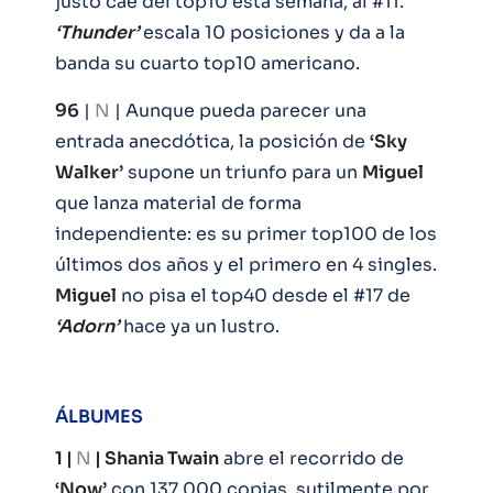
justo cae del top10 esta semana, al #11.
‘Thunder’
escala 10 posiciones y da a la
banda su cuarto top10 americano.
96
|
N
| Aunque pueda parecer una
entrada anecdótica, la posición de
‘Sky
Walker’
supone un triunfo para un
Miguel
que lanza material de forma
independiente: es su primer top100 de los
últimos dos años y el primero en 4 singles.
Miguel
no pisa el top40 desde el #17 de
‘Adorn’
hace ya un lustro.
ÁLBUMES
1 |
N
| Shania Twain
abre el recorrido de
‘Now’
con 137.000 copias, sutilmente por