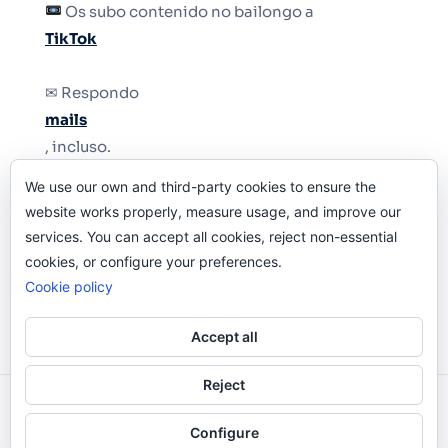
Os subo contenido no bailongo a
TikTok
✉ Respondo
mails
, incluso.
We use our own and third-party cookies to ensure the
Y si una persona no puede tener teléfono, que
website works properly, measure usage, and improve our
le quiten el teléfono.
services. You can accept all cookies, reject non-essential
cookies, or configure your preferences.
Cookie policy
Accept all
Reject
Odi O'Malley © 2016-2025. Todos Los Derechos
Configure
Reservados.