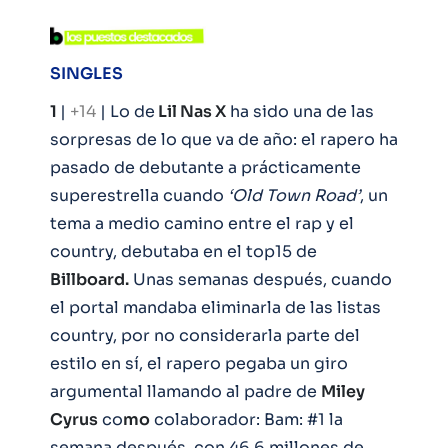
SINGLES
1
|
+14
| Lo de
Lil Nas X
ha sido una de las
sorpresas de lo que va de año: el rapero ha
pasado de debutante a prácticamente
superestrella cuando
‘Old Town Road’
, un
tema a medio camino entre el rap y el
country, debutaba en el top15 de
Billboard.
Unas semanas después, cuando
el portal mandaba eliminarla de las listas
country, por no considerarla parte del
estilo en sí, el rapero pegaba un giro
argumental llamando al padre de
Miley
Cyrus
co
mo
colaborador: Bam: #1 la
semana después, con 46,6 millones de