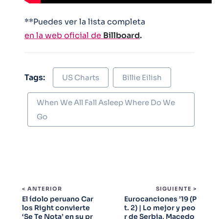
**Puedes ver la lista completa
en la web oficial de
Billboard
.
Tags:
US Charts
Billie Eilish
When We All Fall Asleep Where Do We
Go
< ANTERIOR
SIGUIENTE >
El ídolo peruano Car
Eurocanciones ’19 (P
los Right convierte
t. 2) | Lo mejor y peo
‘Se Te Nota’ en su pr
r de Serbia, Macedo