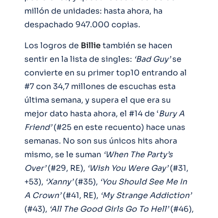
millón de unidades: hasta ahora, ha
despachado 947.000 copias.
Los logros de
Billie
también se hacen
sentir en la lista de singles:
‘Bad Guy’
se
convierte en su primer top10 entrando al
#7 con 34,7 millones de escuchas esta
última semana, y supera el que era su
mejor dato hasta ahora, el #14 de ‘
Bury A
Friend’
(#25 en este recuento) hace unas
semanas. No son sus únicos hits ahora
mismo, se le suman
‘When The Party’s
Over’
(#29, RE),
‘Wish You Were Gay’
(#31,
+53),
‘Xanny’
(#35),
‘You Should See Me In
A Crown’
(#41, RE),
‘My Strange Addiction’
(#43),
‘All The Good Girls Go To Hell’
(#46),