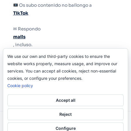
Os subo contenido no bailongo a
TikTok
✉ Respondo
mails
, incluso.
We use our own and third-party cookies to ensure the
Y si una persona no puede tener teléfono, que
website works properly, measure usage, and improve our
le quiten el teléfono.
services. You can accept all cookies, reject non-essential
cookies, or configure your preferences.
Cookie policy
Accept all
Reject
Odi O'Malley © 2016-2025. Todos Los Derechos
Configure
Reservados.