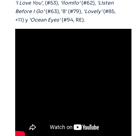
‘I Love You’
, (#53),
‘Ilomilo’
(#62),
‘Listen
Before I Go’
(#63), ‘8’ (#79),
‘Lovely’
(#85,
+11) y
‘Ocean Eyes’
(#94, RE).