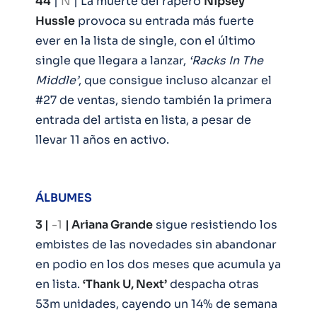
44
|
N
| La muerte del rapero
Nipsey
Hussle
provoca su entrada más fuerte
ever en la lista de single, con el último
single que llegara a lanzar,
‘Racks In The
Middle’
, que consigue incluso alcanzar el
#27 de ventas, siendo también la primera
entrada del artista en lista, a pesar de
llevar 11 años en activo.
ÁLBUMES
3 |
-1
| Ariana Grande
sigue resistiendo los
embistes de las novedades sin abandonar
en podio en los dos meses que acumula ya
en lista.
‘Thank U, Next’
despacha otras
53m unidades, cayendo un 14% de semana