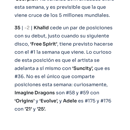
esta semana, y es previsible que la que
viene cruce de los 5 millones mundiales.
35
|
-2
|
Khalid
cede un par de posiciones
con su debut, justo cuando su siguiente
disco,
‘Free Spirit’
, tiene previsto hacerse
con el #1 la semana que viene. Lo curioso
de esta posición es que el artista se
adelanta a sí mismo con
‘Suncity’,
que es
#36. No es el único que comparte
posiciones esta semana: curiosamente,
Imagine Dragons
son #58 y #59 con
‘Origins’
y
‘Evolve’,
y
Adele
es #175 y #176
con
’21’
y
’25’.