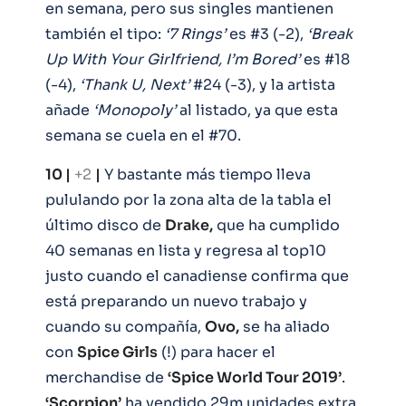
en semana, pero sus singles mantienen
también el tipo:
‘7 Rings’
es #3 (-2),
‘Break
Up With Your Girlfriend, I’m Bored’
es #18
(-4),
‘Thank U, Next’
#24 (-3), y la artista
añade
‘Monopoly’
al listado, ya que esta
semana se cuela en el #70.
10 |
+2
|
Y bastante más tiempo lleva
pululando por la zona alta de la tabla el
último disco de
Drake,
que ha cumplido
40 semanas en lista y regresa al top10
justo cuando el canadiense confirma que
está preparando un nuevo trabajo y
cuando su compañía,
Ovo,
se ha aliado
con
Spice Girls
(!) para hacer el
merchandise de
‘Spice World Tour 2019’
.
‘Scorpion’
ha vendido 29m unidades extra