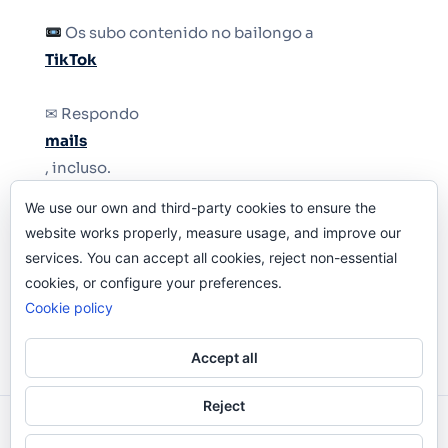
Os subo contenido no bailongo a
TikTok
✉ Respondo
mails
, incluso.
We use our own and third-party cookies to ensure the
Y si una persona no puede tener teléfono, que
website works properly, measure usage, and improve our
le quiten el teléfono.
services. You can accept all cookies, reject non-essential
cookies, or configure your preferences.
Cookie policy
Accept all
Reject
Odi O'Malley © 2016-2025. Todos Los Derechos