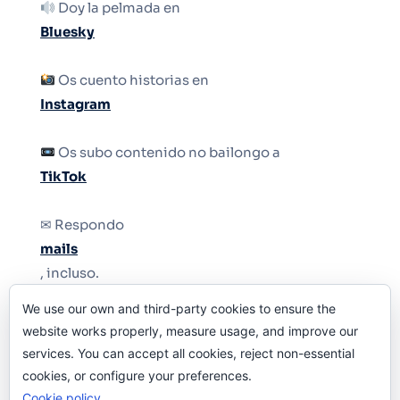
Doy la pelmada en
Bluesky
Os cuento historias en
Instagram
Os subo contenido no bailongo a
TikTok
✉ Respondo
mails
, incluso.
We use our own and third-party cookies to ensure the
Y si una persona no puede tener teléfono, que
website works properly, measure usage, and improve our
le quiten el teléfono.
services. You can accept all cookies, reject non-essential
cookies, or configure your preferences.
Cookie policy